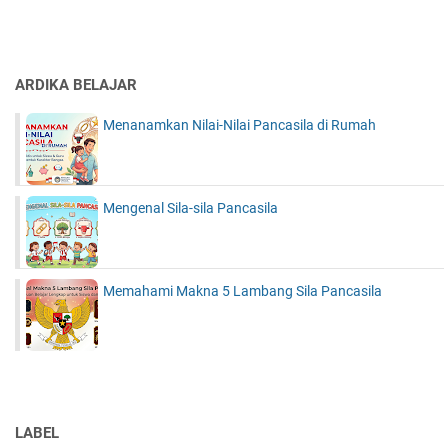
ARDIKA BELAJAR
Menanamkan Nilai-Nilai Pancasila di Rumah
Mengenal Sila-sila Pancasila
Memahami Makna 5 Lambang Sila Pancasila
LABEL