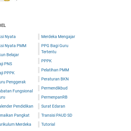
BEL
ksi Nyata
Merdeka Mengajar
ksi Nyata PMM
PPG Bagi Guru
Tertentu
un Belajar
PPPK
aji PNS
Pelatihan PMM
aji PPPK
Peraturan BKN
uru Penggerak
Permendikbud
abatan Fungsional
uru
PermenpanRB
alender Pendidikan
Surat Edaran
enaikan Pangkat
Transisi PAUD SD
urikulum Merdeka
Tutorial