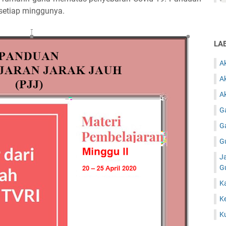
 setiap minggunya.
LA
A
A
Ak
G
G
G
J
G
K
K
K