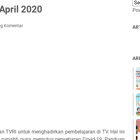
 April 2020
Po
ng Komentar
AR
AR
n TVRI untuk menghadirkan pembelajaran di TV. Hal ini
ri rumahh guna memutus penyebaran Covid-19. Panduan