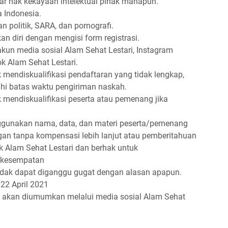
gar hak kekayaan intelektual pihak manapun.
a Indonesia.
n politik, SARA, dan pornografi.
n diri dengan mengisi form registrasi.
akun media sosial Alam Sehat Lestari, Instagram
k Alam Sehat Lestari.
 mendiskualifikasi pendaftaran yang tidak lengkap,
bihi batas waktu pengiriman naskah.
 mendiskualifikasi peserta atau pemenang jika
ggunakan nama, data, dan materi peserta/pemenang
an tanpa kompensasi lebih lanjut atau pemberitahuan
ik Alam Sehat Lestari dan berhak untuk
 kesempatan
idak dapat diganggu gugat dengan alasan apapun.
 22 April 2021
kan diumumkan melalui media sosial Alam Sehat