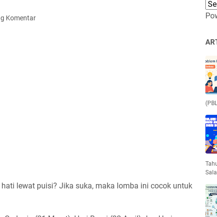
Po
ng Komentar
AR
(PBL
Tahu
Sala
ati lewat puisi? Jika suka, maka lomba ini cocok untuk