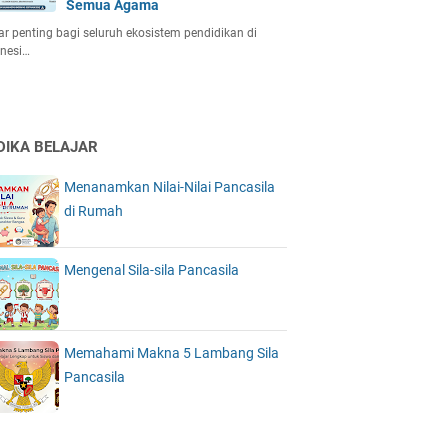
Semua Agama
r penting bagi seluruh ekosistem pendidikan di
nesi…
DIKA BELAJAR
Menanamkan Nilai-Nilai Pancasila
di Rumah
Mengenal Sila-sila Pancasila
Memahami Makna 5 Lambang Sila
Pancasila