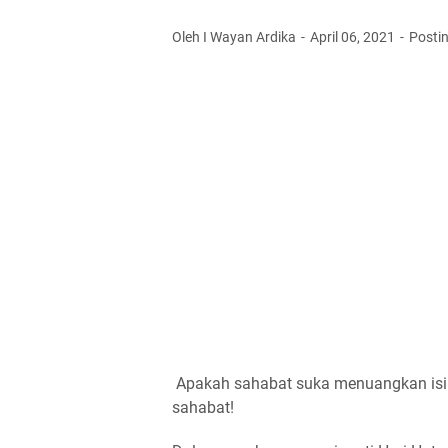
Oleh I Wayan Ardika
April 06, 2021
Posti
Apakah sahabat suka menuangkan isi h
sahabat!