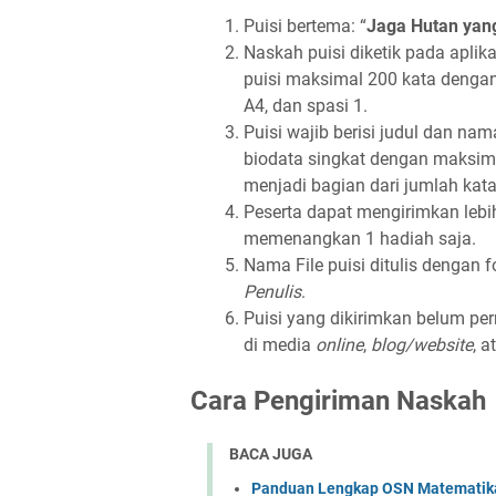
Puisi bertema: “
Jaga Hutan yan
Naskah puisi diketik pada aplik
puisi maksimal 200 kata dengan
A4, dan spasi 1.
Puisi wajib berisi judul dan na
biodata singkat dengan maksimal
menjadi bagian dari jumlah kata
Peserta dapat mengirimkan lebi
memenangkan 1 hadiah saja.
Nama File puisi ditulis dengan 
Penulis
.
Puisi yang dikirimkan belum pe
di media
online
,
blog/website
, a
Cara Pengiriman Naskah
BACA JUGA
Panduan Lengkap OSN Matematika S