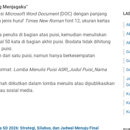
g Menjagaku
”
asi
Microsoft Word Document
(DOC) dengan panjang
LA
 jenis huruf
Times New Roman
font 12, ukuran kertas
A
A
ma penulis di bagian atas puisi, kemudian menuliskan
 50 kata di bagian akhir puisi. Biodata tidak dihitung
Ak
 puisi.
G
h dari satu puisi, namun hanya berkesempatan
G
format:
Lomba Menulis Puisi ASRI_Judul Puisi_Nama
G
J
rnah diikutkan dalam lomba menulis atau dipublikasikan
G
tau sosial media.
K
K
K
D 2026: Strategi, Silabus, dan Jadwal Menuju Final