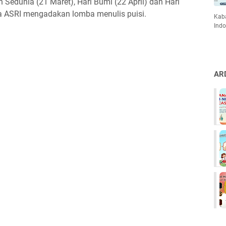
Sedunia (21 Maret), Hari Bumi (22 April) dan Hari
ka ASRI mengadakan lomba menulis puisi.
Kaba
Indo
AR