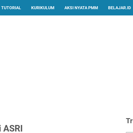
TUTORIAL
KURIKULUM
AKSI NYATA PMM
BELAJAR.ID
Tr
i ASRI