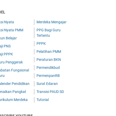
BEL
ksi Nyata
Merdeka Mengajar
ksi Nyata PMM
PPG Bagi Guru
Tertentu
un Belajar
PPPK
aji PNS
Pelatihan PMM
aji PPPK
Peraturan BKN
uru Penggerak
Permendikbud
abatan Fungsional
uru
PermenpanRB
alender Pendidikan
Surat Edaran
enaikan Pangkat
Transisi PAUD SD
urikulum Merdeka
Tutorial