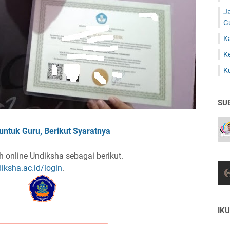
J
G
K
K
K
SU
ntuk Guru, Berikut Syaratnya
h online Undiksha sebagai berikut.
ndiksha.ac.id/login
.
IKU