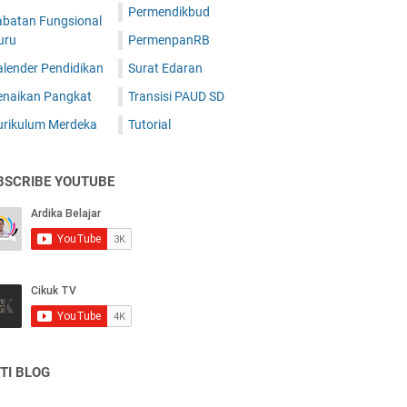
Permendikbud
abatan Fungsional
uru
PermenpanRB
alender Pendidikan
Surat Edaran
enaikan Pangkat
Transisi PAUD SD
urikulum Merdeka
Tutorial
BSCRIBE YOUTUBE
TI BLOG