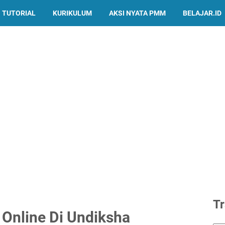
TUTORIAL
KURIKULUM
AKSI NYATA PMM
BELAJAR.ID
Tr
h Online Di Undiksha