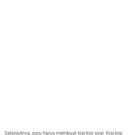
Selanjutnya, guru harus membuat kisi-kisi soal. Kisi-kisi