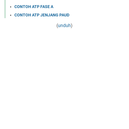
CONTOH ATP FASE A
CONTOH ATP JENJANG PAUD
(
unduh
)