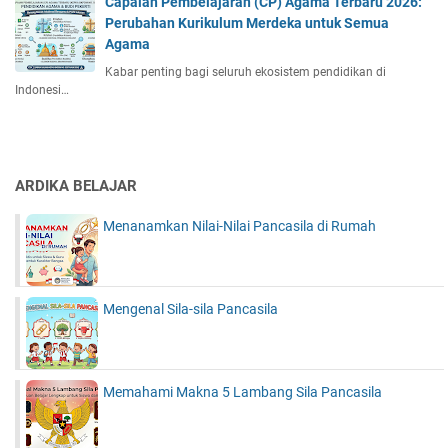
Capaian Pembelajaran (CP) Agama Terbaru 2026:
Perubahan Kurikulum Merdeka untuk Semua
Agama
Kabar penting bagi seluruh ekosistem pendidikan di
Indonesi…
ARDIKA BELAJAR
Menanamkan Nilai-Nilai Pancasila di Rumah
Mengenal Sila-sila Pancasila
Memahami Makna 5 Lambang Sila Pancasila