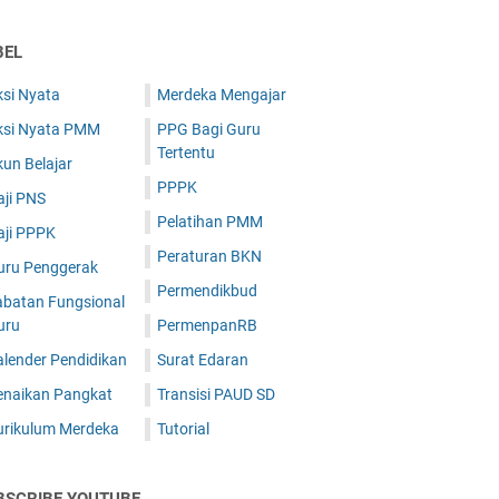
BEL
ksi Nyata
Merdeka Mengajar
ksi Nyata PMM
PPG Bagi Guru
Tertentu
un Belajar
PPPK
aji PNS
Pelatihan PMM
aji PPPK
Peraturan BKN
uru Penggerak
Permendikbud
abatan Fungsional
uru
PermenpanRB
alender Pendidikan
Surat Edaran
enaikan Pangkat
Transisi PAUD SD
urikulum Merdeka
Tutorial