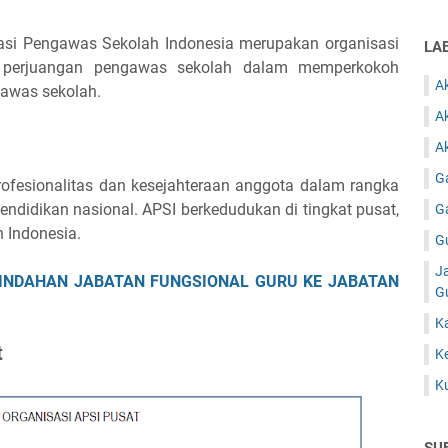
asi Pengawas Sekolah Indonesia merupakan organisasi
LA
perjuangan pengawas sekolah dalam memperkokoh
A
ngawas sekolah.
A
Ak
G
rofesionalitas dan kesejahteraan anggota dalam rangka
didikan nasional. APSI berkedudukan di tingkat pusat,
G
h Indonesia.
G
J
PINDAHAN JABATAN FUNGSIONAL GURU KE JABATAN
G
K
t
K
K