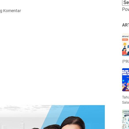
Po
ng Komentar
AR
(PBL
Tahu
Sala