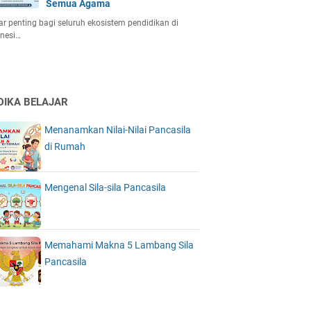
Semua Agama
r penting bagi seluruh ekosistem pendidikan di
nesi…
DIKA BELAJAR
Menanamkan Nilai-Nilai Pancasila
di Rumah
Mengenal Sila-sila Pancasila
Memahami Makna 5 Lambang Sila
Pancasila