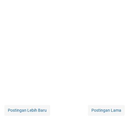
Postingan Lebih Baru
Postingan Lama