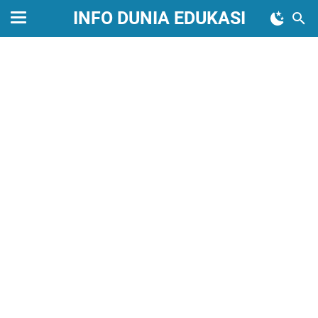
INFO DUNIA EDUKASI