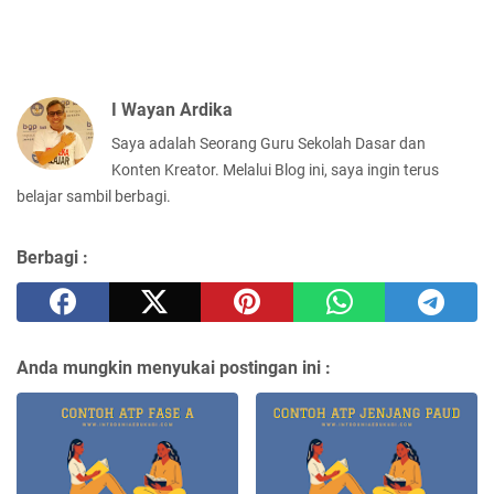
I Wayan Ardika
Saya adalah Seorang Guru Sekolah Dasar dan
Konten Kreator. Melalui Blog ini, saya ingin terus
belajar sambil berbagi.
Berbagi :
Anda mungkin menyukai postingan ini :