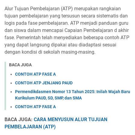
Alur Tujuan Pembelajaran (ATP) merupakan rangkaian
tujuan pembelajaran yang tersusun secara sistematis dan
logis pada fase pembelajaran. ATP menjadi panduan guru
dan siswa dalam mencapai Capaian Pembelajaran d akhir
fase. Pemerintah telah menyediakan beberapa contoh ATP
yang dapat langsung dipakai atau diadaptasi sesuai
dengan kondisi di sekolah masing-masing.
BACA JUGA
CONTOH ATP FASE A
CONTOH ATP JENJANG PAUD
Permendikdasmen Nomor 13 Tahun 2025: Inilah Wajah Baru
Kurikulum PAUD, SD, SMP, dan SMA
CONTOH ATP FASE A
BACA JUGA:
CARA MENYUSUN ALUR TUJUAN
PEMBELAJARAN (ATP)