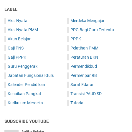
LABEL
Aksi Nyata
Merdeka Mengajar
Aksi Nyata PMM
PPG Bagi Guru Tertentu
Akun Belajar
PPPK
Gaji PNS
Pelatihan PMM
Gaji PPPK
Peraturan BKN
Guru Penggerak
Permendikbud
Jabatan Fungsional Guru
PermenpanRB
Kalender Pendidikan
Surat Edaran
Kenaikan Pangkat
Transisi PAUD SD
Kurikulum Merdeka
Tutorial
SUBSCRIBE YOUTUBE